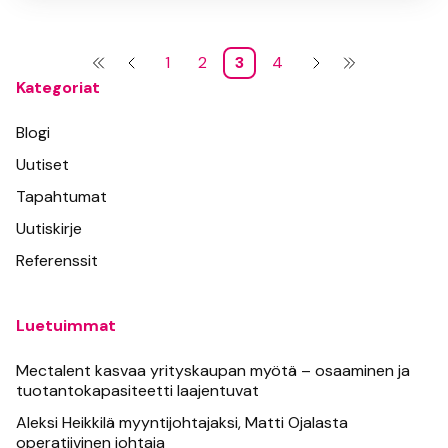
1
2
3
4
Kategoriat
Blogi
Uutiset
Tapahtumat
Uutiskirje
Referenssit
Luetuimmat
Mectalent kasvaa yrityskaupan myötä – osaaminen ja
tuotantokapasiteetti laajentuvat
Aleksi Heikkilä myyntijohtajaksi, Matti Ojalasta
operatiivinen johtaja