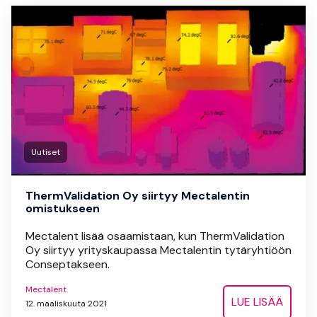
Uutiset
ThermValidation Oy siirtyy Mectalentin
omistukseen
Mectalent lisää osaamistaan, kun ThermValidation
Oy siirtyy yrityskaupassa Mectalentin tytäryhtiöön
Conseptakseen.
Mectalent
LUE LISÄÄ
12. maaliskuuta 2021