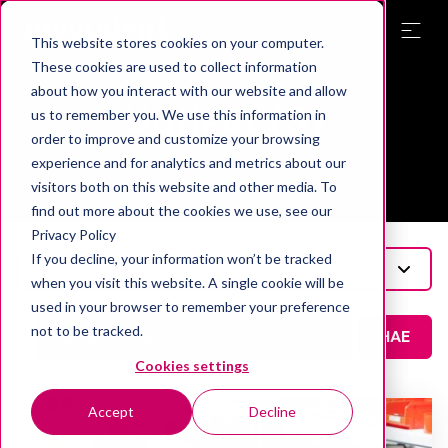
This website stores cookies on your computer.
These cookies are used to collect information
Topic
about how you interact with our website and allow
Uutiset (3)
us to remember you. We use this information in
order to improve and customize your browsing
experience and for analytics and metrics about our
visitors both on this website and other media. To
find out more about the cookies we use, see our
Privacy Policy
If you decline, your information won’t be tracked
Uutiset
when you visit this website. A single cookie will be
used in your browser to remember your preference
not to be tracked.
HAE
Cookies settings
Accept
Decline