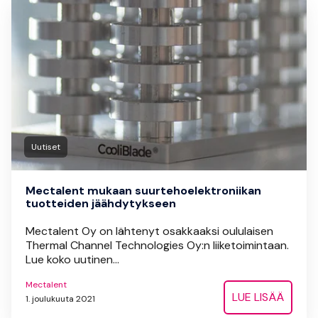
Uutiset
Mectalent mukaan suurteho­­elektroniikan
tuotteiden jäähdytykseen
Mectalent Oy on lähtenyt osakkaaksi oululaisen
Thermal Channel Technologies Oy:n liiketoimintaan.
Lue koko uutinen...
Mectalent
LUE LISÄÄ
1. joulukuuta 2021