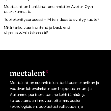
Mectalent on hankkinut enemmistön Avetak Oy:n
osakekannasta
Tuotekehitysprosessi – Miten ideasta syntyy tuote?
Mitä tarkoittaa frontend ja back end
ohjelmistokehityksessä?
Mectalent on suunnittelun,
tarkkuusmekaniikan
ja
vaativan
laitevalmistuksen
huippuasiantuntija.
Autamme partnereitamme kehittämään ja
toteuttamaan innovaatioita mm.
uusien
teknologioiden
, puolustusteollisuuden
ja