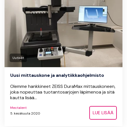
Uutiset
Uusi mittauskone ja analytiikkaohjelmisto
Olemme hankkineet ZEISS DuraMax mittauskoneen,
joka nopeuttaa tuotantosarjojen läpimenoa ja sitä
kautta lisää...
Mectalent
LUE LISÄÄ
5. kesäkuuta 2020