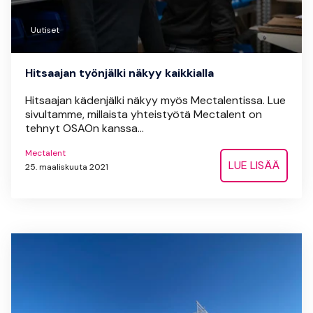
Uutiset
Hitsaajan työnjälki näkyy kaikkialla
Hitsaajan kädenjälki näkyy myös Mectalentissa. Lue
sivultamme, millaista yhteistyötä Mectalent on
tehnyt OSAOn kanssa...
Mectalent
LUE LISÄÄ
25. maaliskuuta 2021