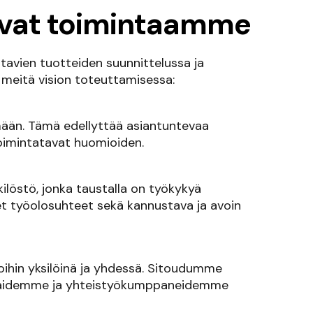
aavat toimintaamme
stavien tuotteiden suunnittelussa ja
meitä vision toteuttamisessa:
än. Tämä edellyttää asiantuntevaa
toimintatavat huomioiden.
ilöstö, jonka taustalla on työkykyä
set työolosuhteet sekä kannustava ja avoin
oihin yksilöinä ja yhdessä. Sitoudumme
kaidemme ja yhteistyökumppaneidemme