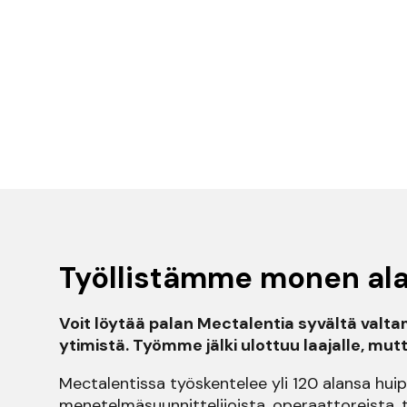
Työllistämme monen ala
Voit löytää palan Mectalentia syvältä val
ytimistä. Työmme jälki ulottuu laajalle, mu
Mectalentissa työskentelee yli 120 alansa hui
menetelmäsuunnittelijoista, operaattoreista, 