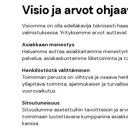
Visio ja arvot ohj
Visiomme on olla edelläkävijä teknisesti haa
valmistuksessa. Yrityksemme arvot auttavat 
Asiakkaan menestys
Haluamme auttaa asiakkaitamme menestymä
palvelua, asiakaskuntamme liiketoiminta ja 
Henkilöstöstä välittäminen
Toiminnan perusta on viihtyvä ja osaava henk
ylläpitävä toiminta, ajanmukaiset ja turvalli
vuorovaikutus.
Sitoutuneisuus
Sitoudumme asetettuihin tavoitteisiin ja arv
toimimaan luotettavana kumppanina asiak
kanssa.