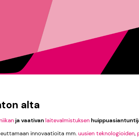
aton alta
iikan
ja vaativan
laitevalmistuksen
huippuasiantuntij
euttamaan innovaatioita mm.
uusien teknologioiden
,