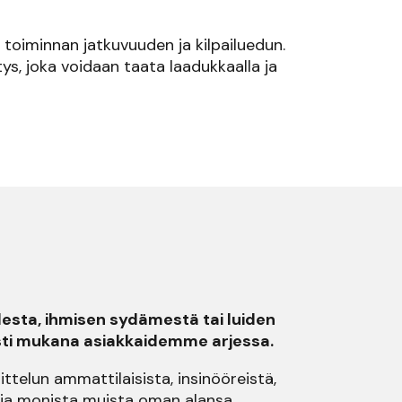
 toiminnan jatkuvuuden ja kilpailuedun.
ys, joka voidaan taata laadukkaalla ja
esta, ihmisen sydämestä tai luiden
sesti mukana asiakkaidemme arjessa.
telun ammattilaisista, insinööreistä,
a ja monista muista oman alansa