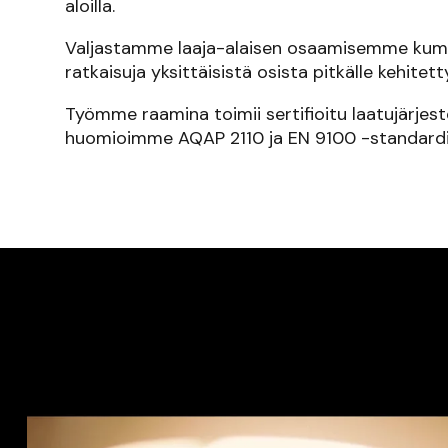
aloilla.
Valjastamme laaja-alaisen osaamisemme kumppa
ratkaisuja yksittäisistä osista pitkälle kehitett
Työmme raamina toimii sertifioitu laatujärjes
huomioimme AQAP 2110 ja EN 9100 -standardi