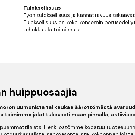
Tuloksellisuus
Työn tuloksellisuus ja kannattavuus takaavat
Tuloksellisuus on koko konsernin perusedellyt
tehokkaalla toiminnalla.
n huippuosaajia
tameren uumenista tai kaukaa äärettömästä avaruud
tta toimimme jalat tukevasti maan pinnalla, aktiivi
ppuammattilaista. Henkilöstömme koostuu tuotesuunnit
tuotetarkastajista, sähköasentajista, kokoonpanijoist