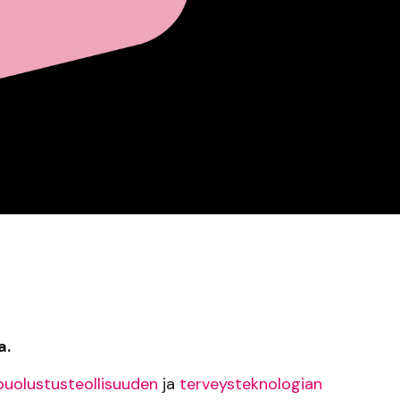
a.
puolustusteollisuuden
ja
terveysteknologian