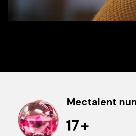
Mectalent nu
17
+