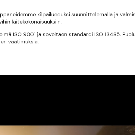
neidemme kilpailueduksi suunnittelemalla ja valmistam
yihin laitekokonaisuuksiin.
telmä ISO 9001 ja soveltaen standardi ISO 13485.
Puolu
en vaatimuksia.