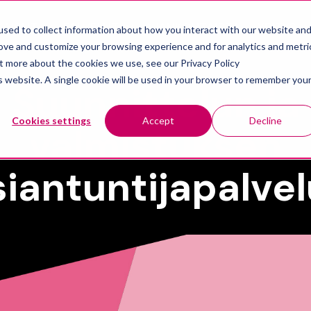
KAISUT
PALVELUT
AJANKOHTAISTA
YRITYS
sed to collect information about how you interact with our website an
Show submenu for Ratkaisut
Show submenu for Palvelut
rove and customize your browsing experience and for analytics and metri
ut more about the cookies we use, see our Privacy Policy
is website. A single cookie will be used in your browser to remember you
Suunnittelun ja
Cookies settings
Accept
Decline
valmistuksen
siantuntijapalvel