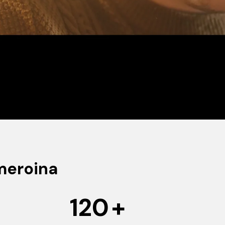
meroina
120
+