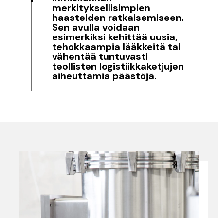
merkityksellisimpien
haasteiden ratkaisemiseen.
Sen avulla voidaan
esimerkiksi kehittää uusia,
tehokkaampia lääkkeitä tai
vähentää tuntuvasti
teollisten logistiikkaketjujen
aiheuttamia päästöjä.