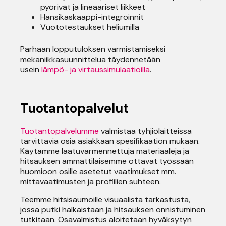
pyörivät ja lineaariset liikkeet
Hansikaskaappi-integroinnit
Vuototestaukset heliumilla
Parhaan lopputuloksen varmistamiseksi
mekaniikkasuunnittelua täydennetään
usein
lämpö- ja virtaussimulaatioilla
.
Tuotantopalvelut
Tuotantopalvelumme
valmistaa tyhjiölaitteissa
tarvittavia osia asiakkaan spesifikaation mukaan.
Käytämme laatuvarmennettuja materiaaleja ja
hitsauksen ammattilaisemme ottavat työssään
huomioon osille asetetut vaatimukset mm.
mittavaatimusten ja profiilien suhteen.
Teemme hitsisaumoille visuaalista tarkastusta,
jossa putki halkaistaan ja hitsauksen onnistuminen
tutkitaan. Osavalmistus aloitetaan hyväksytyn