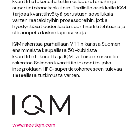
kvanttitietokoneita tutkimuslaboratorioihin ja
supertietokonekeskuksiin. Teollisille asiakkaille IQM
tarjoaa kvanttihyötyä perustuen sovelluksia
varten räätälöityihin prosessoreihin, jotka
hyödyntävät uudenlaista suoritinarkkitehtuuria ja
ultranopeita laskentaprosesseja.
IQM rakentaa parhaillaan VTT:n kanssa Suomen
ensimmäistä kaupallista 50-kubitista
kvanttitietokonetta ja IQM-vetoinen konsortio
rakentaa Saksaan kvanttitietokonetta, joka
integroidaan HPC-supertietokoneeseen tulevaa
tieteellistä tutkimusta varten.
www.meetiqm.com