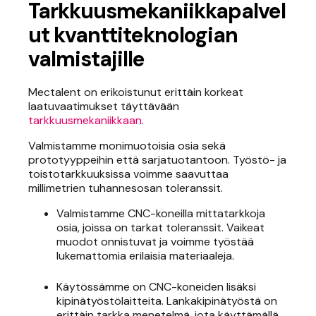
Tarkkuusmekaniikkapalvel
ut kvanttiteknologian
valmistajille
Mectalent on erikoistunut erittäin korkeat
laatuvaatimukset täyttävään
tarkkuusmekaniikkaan
.
Valmistamme monimuotoisia osia sekä
prototyyppeihin että sarjatuotantoon. Työstö- ja
toistotarkkuuksissa voimme saavuttaa
millimetrien tuhannesosan toleranssit.
Valmistamme CNC-koneilla mittatarkkoja
osia, joissa on tarkat toleranssit. Vaikeat
muodot onnistuvat ja voimme työstää
lukemattomia erilaisia materiaaleja.
Käytössämme on CNC-koneiden lisäksi
kipinätyöstölaitteita. Lankakipinätyöstä on
erittäin tarkka menetelmä, jota käyttämällä