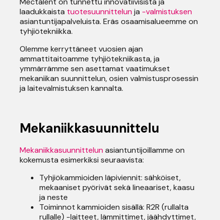
Mectalent on tunnettu innovatiivisista ja
laadukkaista
tuotesuunnittelun
ja
-valmistuksen
asiantuntijapalveluista. Eräs osaamisalueemme on
tyhjiötekniikka.
Olemme kerryttäneet vuosien ajan
ammattitaitoamme tyhjiötekniikasta, ja
ymmärrämme sen asettamat vaatimukset
mekaniikan suunnittelun, osien valmistusprosessin
ja laitevalmistuksen kannalta.
Mekaniikkasuunnittelu
Mekaniikkasuunnittelun
asiantuntijoillamme on
kokemusta esimerkiksi seuraavista:
Tyhjiökammioiden läpiviennit: sähköiset,
mekaaniset pyörivät sekä lineaariset, kaasu
ja neste
Toiminnot kammioiden sisällä: R2R (rullalta
rullalle) -laitteet, lämmittimet, jäähdyttimet,