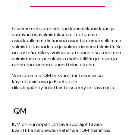
Olemme erikoistuneet tarkkuusmekaniikkaan ja
vaativan osavalmistukseen. Tuotamme
asiakkaallemme lisäarvoa asiantuntemuksellamme
valmistettavuudesta ja valmistusmenetelmistä. Se
on tärkeää, sillä ylivoimaisesti suurin osa tuotteen
valmistuskustannuksista määritellään jo osien ja
niiden tuotannon suunnittelun aikana.
Valmistamme IQM:lle kvanttitietokoneissa
käytettäviä osia ja Blueforsille
diluutiojäähdytinlaitteistoissa käytettäviä osia.
IQM
IQM on Euroopan johtava suprajohtavien
kvanttitietokoneiden kehittäjä. IQM toimittaa