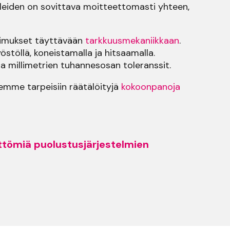
leiden on sovittava moitteettomasti yhteen,
timukset täyttävään
tarkkuusmekaniikkaan
.
töllä, koneistamalla ja hitsaamalla.
 millimetrien tuhannesosan toleranssit.
mme tarpeisiin räätälöityjä
kokoonpanoja
ttömiä puolustusjärjestelmien