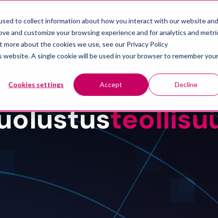
KAISUT
PALVELUT
AJANKOHTAISTA
YRITYS
sed to collect information about how you interact with our website an
Show submenu for Ratkaisut
Show submenu for Palvelut
rove and customize your browsing experience and for analytics and metri
ut more about the cookies we use, see our Privacy Policy
is website. A single cookie will be used in your browser to remember you
Cookies settings
Accept
Decline
uolustus
teollisu