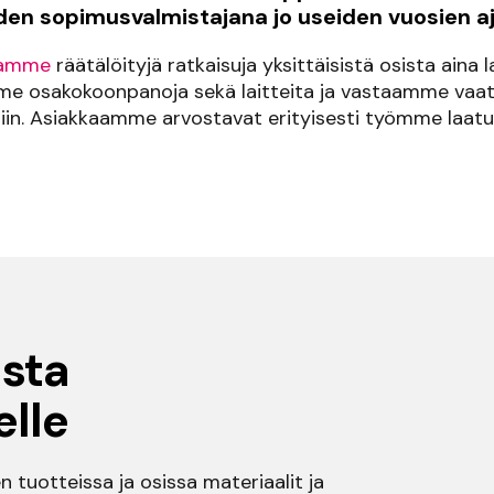
den sopimusvalmistajana jo useiden vuosien aj
tamme
räätälöityjä ratkaisuja yksittäisistä osista aina la
me osakokoonpanoja sekä laitteita ja vastaamme vaat
iin. Asiakkaamme arvostavat erityisesti työmme laatu
usta
elle
n tuotteissa ja osissa materiaalit ja