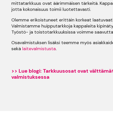
mittatarkkuus ovat äärimmäisen tärkeitä. Kappa
jotta kokonaisuus toimii luotettavasti.
Olemme erikoistuneet erittäin korkeat laatuvaa
Valmistamme huipputarkkoja kappaleita kipinätyös
Työstö- ja toistotarkkuuksissa voimme saavuttaa
Osavalmistuksen lisäksi teemme myös asiakkaide
sekä
laitevalmistusta
.
>> Lue blogi: Tarkkuusosat ovat välttämä
valmistuksessa