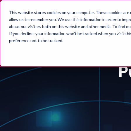
RAT
This website stores cookies on your computer. These cookies are u
allow us to remember you. We use this information in order to imp
about our visitors both on this website and other media. To find o
If you decline, your information won’t be tracked when you visit th
preference not to be tracked.
P