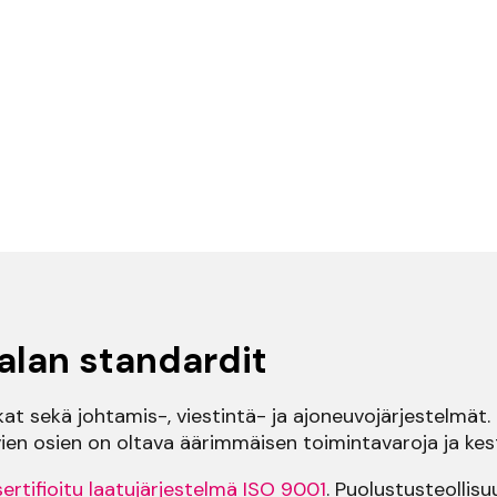
lan standardit
t sekä johtamis-, viestintä- ja ajoneuvojärjestelmät. 
ävien osien on oltava äärimmäisen toimintavaroja ja kes
s
ertifioitu laatujärjestelmä ISO 9001
. Puolustusteolli