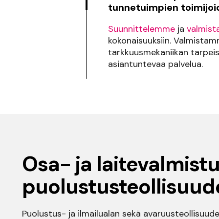
tunnetuimpien toimijoi
Suunnittelemme
ja
valmis
kokonaisuuksiin. Valmistam
tarkkuusmekaniikan tarpeis
asiantuntevaa palvelua.
Osa- ja laitevalmist
puolustusteollisuud
Puolustus- ja ilmailualan sekä avaruusteollisuude