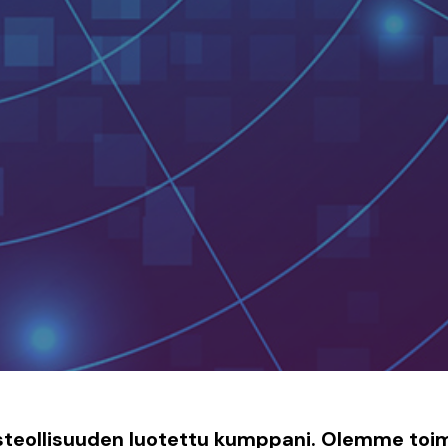
steollisuuden luotettu kumppani. Olemme toim