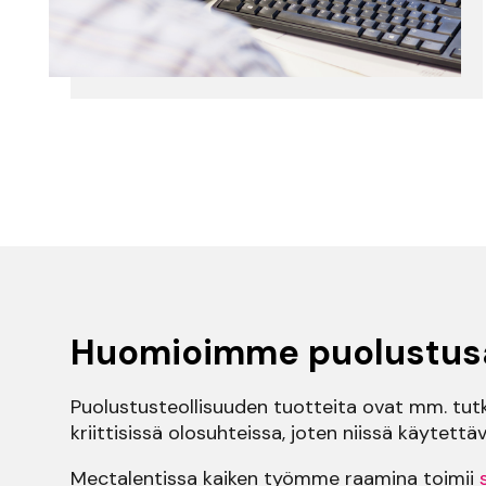
Huomioimme puolustusa
Puolustusteollisuuden tuotteita ovat mm. tutka
kriittisissä olosuhteissa, joten niissä käytett
Mectalentissa kaiken työmme raamina toimii