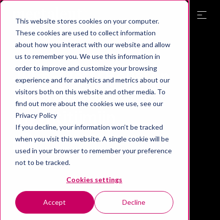
This website stores cookies on your computer.
These cookies are used to collect information
about how you interact with our website and allow
Uutiset
us to remember you. We use this information in
order to improve and customize your browsing
Juha-Matti Helisten
experience and for analytics and metrics about our
Mectalentin
visitors both on this website and other media. To
find out more about the cookies we use, see our
myyntitiimiin
Privacy Policy
If you decline, your information won’t be tracked
when you visit this website. A single cookie will be
Mectalent
01.11.2021
used in your browser to remember your preference
not to be tracked.
Cookies settings
Accept
Decline