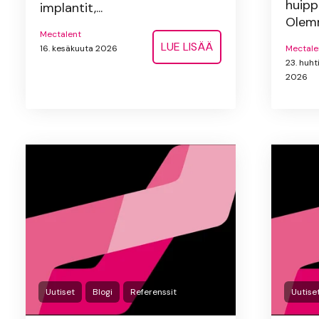
huipp
implantit,...
Olemm
Mectalent
LUE LISÄÄ
16. kesäkuuta 2026
Mectale
23. huht
2026
Uutiset
Blogi
Referenssit
Uutise