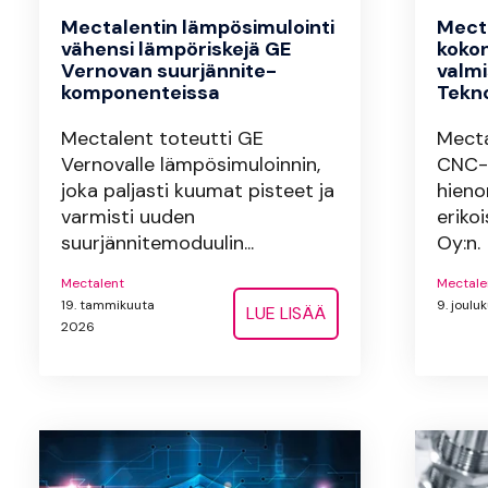
Mectalentin lämpösimulointi
Mecta
vähensi lämpöriskejä GE
kokon
Vernovan suurjännite-
valm
komponenteissa
Tekn
Mectalent toteutti GE
Mecta
Vernovalle lämpösimuloinnin,
CNC-k
joka paljasti kuumat pisteet ja
hieno
varmisti uuden
erik
suurjännitemoduulin...
Oy:n.
Mectalent
Mectale
19. tammikuuta
9. joul
LUE LISÄÄ
2026