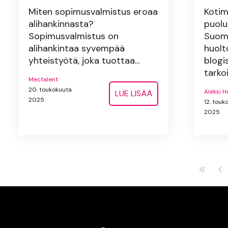
Miten sopimusvalmistus eroaa
Kotim
alihankinnasta?
puolu
Sopimusvalmistus on
Suome
alihankintaa syvempää
huolt
yhteistyötä, joka tuottaa...
blogi
tarkoi
Mectalent
20. toukokuuta
Aleksi H
LUE LISÄÄ
2025
12. touk
2025