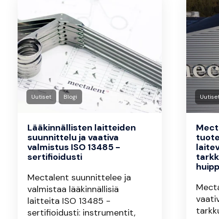
Uutiset
Blogi
Uutise
Lääkinnällisten laitteiden
Mect
suunnittelu ja vaativa
tuote
valmistus ISO 13485 -
laite
sertifioidusti
tark
huip
Mectalent suunnittelee ja
Mecta
valmistaa lääkinnällisiä
vaati
laitteita ISO 13485 -
tarkk
sertifioidusti: instrumentit,