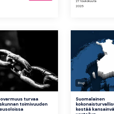
27. toukokuuta
2025
Blogi
tovarmuus turvaa
Suomalainen
iskunnan toimivuuden
kokonaisturvalli
eusoloissa
kestää kansainvä