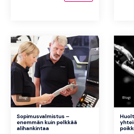
Blogi
Blogi
Sopimusvalmistus –
Huol
enemmän kuin pelkkää
yhte
alihankintaa
poikk