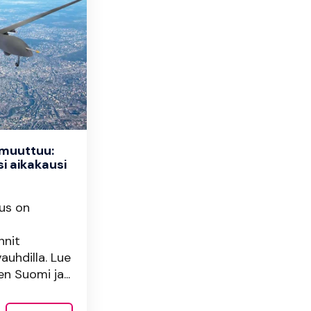
muuttuu:
i aikakausi
us on
nnit
auhdilla. Lue
n Suomi ja...