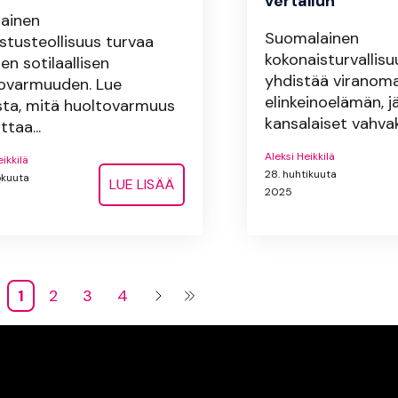
vertailun
ainen
Suomalainen
stusteollisuus turvaa
kokonaisturvallisu
n sotilaallisen
yhdistää viranoma
ovarmuuden. Lue
elinkeinoelämän, j
sta, mitä huoltovarmuus
kansalaiset vahvaks
ttaa...
Aleksi Heikkilä
eikkilä
28. huhtikuuta
okuuta
LUE LISÄÄ
2025
1
2
3
4