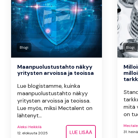
Blogi
Blogi
Maanpuolustustahto näkyy
Millo
yritysten arvoissa ja teoissa
millo
tark
Lue blogistamme, kuinka
Stand
maanpuolustustahto näkyy
tarkk
yritysten arvoissa ja teoissa.
mitä 
Lue myös, miksi Mectalent on
on tu
lähtenyt...
Mectale
Aleksi Heikkilä
LUE LISÄÄ
31. hei
12. elokuuta 2025