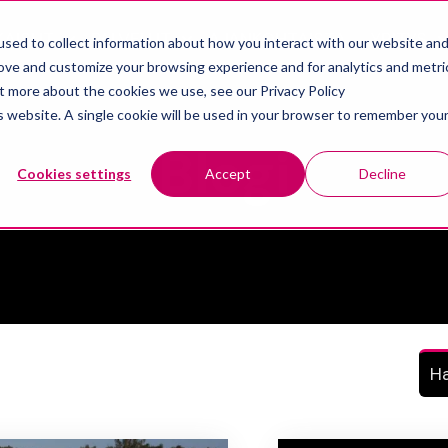
KAISUT
PALVELUT
AJANKOHTAISTA
YRITYS
sed to collect information about how you interact with our website an
Show submenu for Ratkaisut
Show submenu for Palvelut
rove and customize your browsing experience and for analytics and metri
ut more about the cookies we use, see our Privacy Policy
is website. A single cookie will be used in your browser to remember you
Topic
Blogi
Cookies settings
Accept
Decline