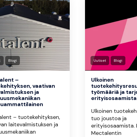
t
Blogi
Uutiset
Blogi
alent –
Ulkoinen
kehityksen, vaativan
tuotekehitysresu
valmistuksen ja
työmääriä ja tar
kuusmekaniikan
erityisosaamista
puammattilainen
Ulkoinen tuotekeh
lent – tuotekehityksen,
tuo joustoa ja
van laitevalmistuksen ja
erityisosaamista. 
uusmekaniikan
Mectalentin