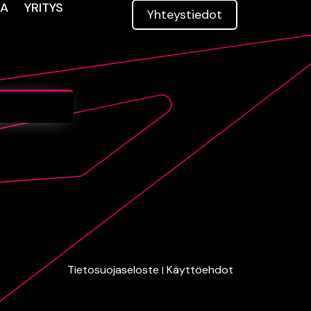
TA
YRITYS
Yhteys­tiedot
Tietosuojaseloste
Käyttöehdot
|