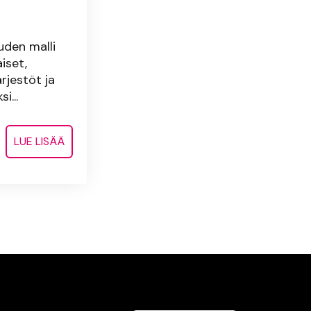
uden malli
iset,
ärjestöt ja
i...
LUE LISÄÄ