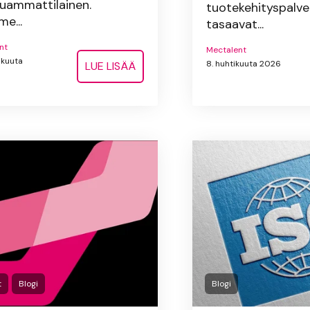
uammattilainen.
tuotekehityspalve
e...
tasaavat...
nt
Mectalent
ikuuta
8. huhtikuuta 2026
LUE LISÄÄ
t
Blogi
Blogi