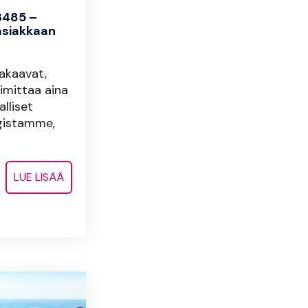
13485 –
asiakkaan
takaavat,
imittaa aina
alliset
ogistamme,
LUE LISÄÄ