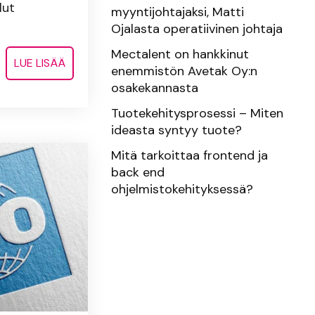
lut
myyntijohtajaksi, Matti
Ojalasta operatiivinen johtaja
Mectalent on hankkinut
LUE LISÄÄ
enemmistön Avetak Oy:n
osakekannasta
Tuotekehitysprosessi – Miten
ideasta syntyy tuote?
Mitä tarkoittaa frontend ja
back end
ohjelmistokehityksessä?