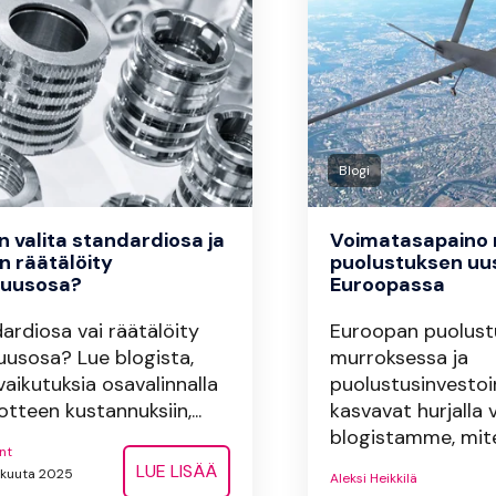
Blogi
in valita standardiosa ja
Voimatasapaino 
in räätälöity
puolustuksen uus
kuusosa?
Euroopassa
ardiosa vai räätälöity
Euroopan puolust
uusosa? Lue blogista,
murroksessa ja
vaikutuksia osavalinnalla
puolustusinvestoi
otteen kustannuksiin,...
kasvavat hurjalla v
blogistamme, mite
nt
LUE LISÄÄ
näkuuta 2025
Aleksi Heikkilä