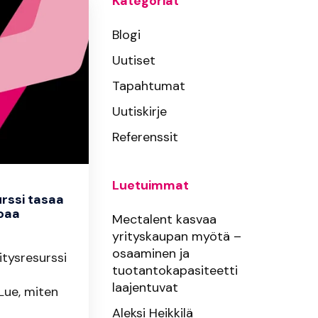
Kategoriat
Blogi
Uutiset
Tapahtumat
Uutiskirje
Referenssit
Luetuimmat
rssi tasaa
joaa
Mectalent kasvaa
yrityskaupan myötä –
osaaminen ja
itysresurssi
tuotantokapasiteetti
laajentuvat
Lue, miten
Aleksi Heikkilä