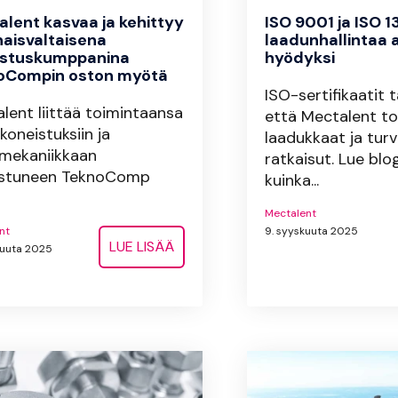
lent kasvaa ja kehittyy
ISO 9001 ja ISO 
aisvaltaisena
laadunhallintaa 
istuskumppanina
hyödyksi
oCompin oston myötä
ISO-sertifikaatit 
lent liittää toimintaansa
että Mectalent to
oneistuksiin ja
laadukkaat ja turv
mekaniikkaan
ratkaisut. Lue bl
oistuneen TeknoComp
kuinka...
Mectalent
nt
9. syyskuuta 2025
LUE LISÄÄ
ukuuta 2025