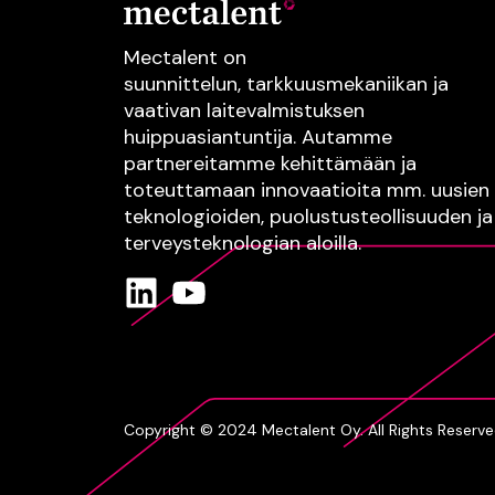
Mectalent on
suunnittelun,
tarkkuusmekaniikan
ja
vaativan
laitevalmistuksen
huippuasiantuntija.
Autamme
partnereitamme kehittämään ja
toteuttamaan innovaatioita mm.
uusien
teknologioiden
, puolustusteollisuuden
ja
terveysteknologian
aloilla.
Copyright © 2024 Mectalent Oy. All Rights Reserve