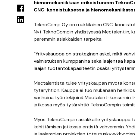
hienomekaniikkaan erikoistuneen TeknoC
CNC-koneistuksessa ja hienomekaniikassa
TeknoComp Oy on ruukkilainen CNC-koneistuksen
Nyt TeknoCompin yhdistyessä Mectalentiin, k
paremmin asiakkaiden tarpeita.
”Yrityskauppa on strateginen askel, mikä vahv
valmistuksen kumppanina sekä laajentaa kap
laajan tuotantokapasiteetin osaksi yritystämm
Mectalentista tulee yrityskaupan myötä kon
tytäryhtiön. Kauppa ei tuo mukanaan henkilös
vanhoina työntekijöinä Mectalent-konsernin työ
jatkossa myös tytäryhtiö TeknoCompin toimit
Myös TeknoCompin asiakkaille yrityskauppa t
kehittämisen jatkossa entistä vahvemmin. Yhd
ja laajempien projektien toteutuskyvykkyyde