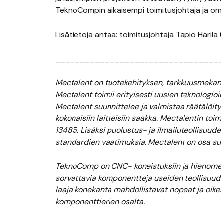
TeknoCompin aikaisempi toimitusjohtaja ja omi
Lisätietoja antaa: toimitusjohtaja Tapio Harila
_________________________________
Mectalent on tuotekehityksen, tarkkuusmekanii
Mectalent toimii erityisesti uusien teknologio
Mectalent suunnittelee ja valmistaa räätälöityj
kokonaisiin laitteisiin saakka. Mectalentin to
13485. Lisäksi puolustus- ja ilmailuteollisu
standardien vaatimuksia.
Mectalent on osa s
TeknoComp on CNC- koneistuksiin ja hienomekan
sorvattavia komponentteja useiden teollisuud
laaja konekanta mahdollistavat nopeat ja oik
komponenttierien osalta.