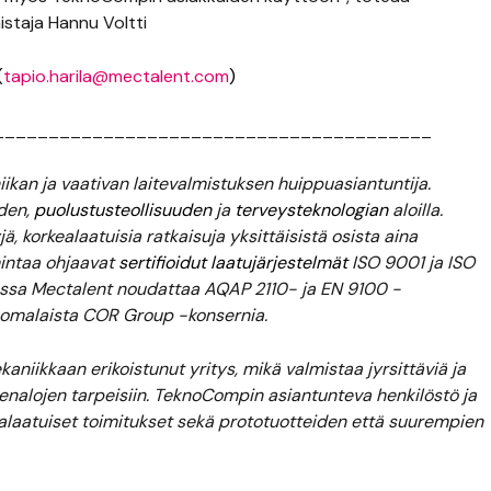
staja Hannu Voltti
(
tapio.harila@mectalent.com
)
________________________________________
kan ja vaativan laitevalmistuksen huippuasiantuntija.
iden,
puolustusteollisuuden
ja
terveysteknologian
aloilla.
ä, korkealaatuisia ratkaisuja yksittäisistä osista aina
imintaa ohjaavat
sertifioidut laatujärjestelmät
ISO 9001 ja ISO
udessa Mectalent noudattaa AQAP 2110- ja EN 9100 -
uomalaista COR Group -konsernia.
iikkaan erikoistunut yritys, mikä valmistaa jyrsittäviä ja
enalojen tarpeisiin. TeknoCompin asiantunteva henkilöstö ja
ealaatuiset toimitukset sekä prototuotteiden että suurempien