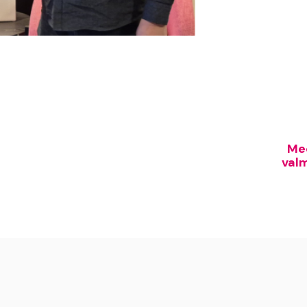
Mec
val