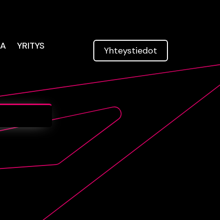
TA
YRITYS
Yhteys­tiedot