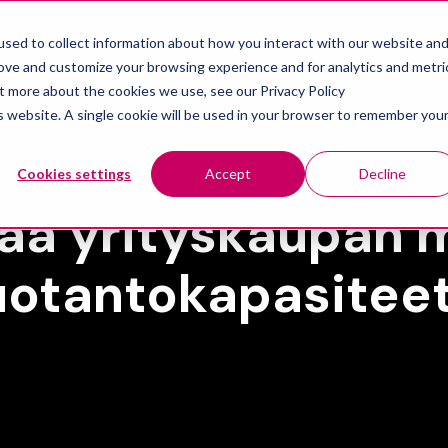
KAISUT
PALVELUT
AJANKOHTAISTA
YRITYS
sed to collect information about how you interact with our website an
Show submenu for Ratkaisut
Show submenu for Palvelut
rove and customize your browsing experience and for analytics and metri
ut more about the cookies we use, see our Privacy Policy
is website. A single cookie will be used in your browser to remember you
Cookies settings
Accept
Decline
aa yrityskaupan 
uotantokapasiteet