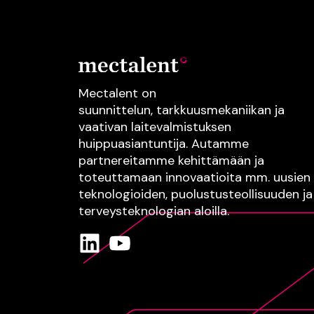
Mectalent on
suunnittelun,
tarkkuusmekaniikan
ja
vaativan
laitevalmistuksen
huippuasiantuntija.
Autamme
partnereitamme kehittämään ja
toteuttamaan innovaatioita mm.
uusien
teknologioiden
, puolustusteollisuuden
ja
terveysteknologian
aloilla.