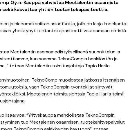
omp Oy:n. Kauppa vahvistaa Mectalentin osaamista
 sekä kasvattaa yhtiön tuotantokapasiteettia.
 ja hienomekaniikan asiantuntija, jolla on laaja konekanta.
asvaa yhdistynyt tuotantokapasiteetti vastaamaan entistä
istaa Mectalentin asemaa edistyksellisenä suunnittelun ja
asiteettiamme, kun saamme TeknoCompin henkilöstön ja
e, ” toteaa Mectalentin toimitusjohtaja Tapio Harila.
sernimuotoinen: TeknoComp muodostaa jatkossa itsenäisen
tömuutoksia, vaan TeknoCompin työntekijät siirtyvät
ntekijöiksi. Mectalentin toimitusjohtaja Tapio Harila toimii
usjohtajana.
uo lisäarvoa: ”Yrityskauppa mahdollistaa TeknoCompin
istyminen tuo Mectalentin osaamisen, tuotekehityspalvelut
n myös TeknoCompin asiakkaiden käyttöön”, toteaa