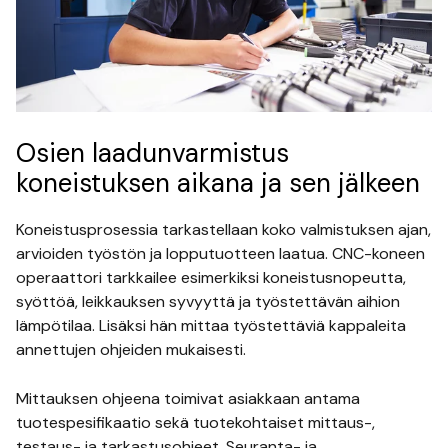
Osien laadunvarmistus
koneistuksen aikana ja sen jälkeen
Koneistusprosessia tarkastellaan koko valmistuksen ajan,
arvioiden työstön ja lopputuotteen laatua. CNC-koneen
operaattori tarkkailee esimerkiksi koneistusnopeutta,
syöttöä, leikkauksen syvyyttä ja työstettävän aihion
lämpötilaa. Lisäksi hän mittaa työstettäviä kappaleita
annettujen ohjeiden mukaisesti.
Mittauksen ohjeena toimivat asiakkaan antama
tuotespesifikaatio sekä tuotekohtaiset mittaus-,
testaus- ja tarkastusohjeet. Seuranta- ja