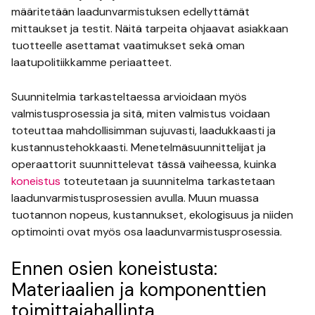
määritetään laadunvarmistuksen edellyttämät
mittaukset ja testit. Näitä tarpeita ohjaavat asiakkaan
tuotteelle asettamat vaatimukset sekä oman
laatupolitiikkamme periaatteet.
Suunnitelmia tarkasteltaessa arvioidaan myös
valmistusprosessia ja sitä, miten valmistus voidaan
toteuttaa mahdollisimman sujuvasti, laadukkaasti ja
kustannustehokkaasti. Menetelmäsuunnittelijat ja
operaattorit suunnittelevat tässä vaiheessa, kuinka
koneistus
toteutetaan ja suunnitelma tarkastetaan
laadunvarmistusprosessien avulla. Muun muassa
tuotannon nopeus, kustannukset, ekologisuus ja niiden
optimointi ovat myös osa laadunvarmistusprosessia.
Ennen osien koneistusta:
Materiaalien ja komponenttien
toimittajahallinta