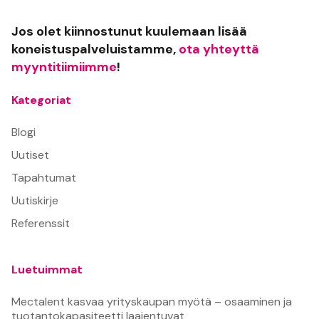
Jos olet kiinnostunut kuulemaan lisää
koneistuspalveluistamme,
ota yhteyttä
myyntitiimiimme
!
Kategoriat
Blogi
Uutiset
Tapahtumat
Uutiskirje
Referenssit
Luetuimmat
Mectalent kasvaa yrityskaupan myötä – osaaminen ja
tuotantokapasiteetti laajentuvat