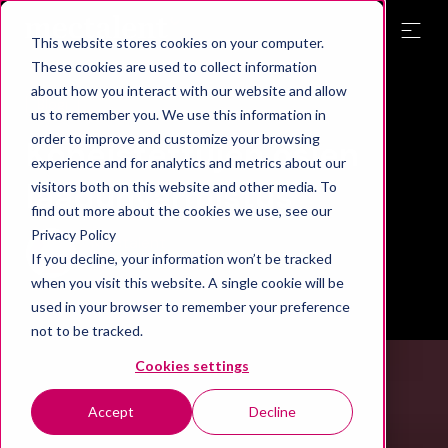
This website stores cookies on your computer.
These cookies are used to collect information
about how you interact with our website and allow
Blogi
us to remember you. We use this information in
order to improve and customize your browsing
Koneistettujen osien
experience and for analytics and metrics about our
laadunvarmistus
visitors both on this website and other media. To
find out more about the cookies we use, see our
Privacy Policy
Mectalent
If you decline, your information won’t be tracked
08.05.2024
when you visit this website. A single cookie will be
used in your browser to remember your preference
not to be tracked.
Cookies settings
Accept
Decline