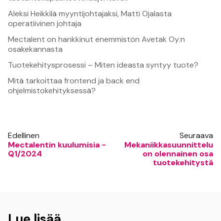
Aleksi Heikkilä myyntijohtajaksi, Matti Ojalasta
operatiivinen johtaja
Mectalent on hankkinut enemmistön Avetak Oy:n
osakekannasta
Tuotekehitysprosessi – Miten ideasta syntyy tuote?
Mitä tarkoittaa frontend ja back end
ohjelmistokehityksessä?
Edellinen
Seuraava
Mectalentin kuulumisia -
Mekaniikkasuunnittelu
Q1/2024
on olennainen osa
tuotekehitystä
Lue lisää