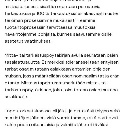
mittausprosessi sisältää otantaan perustuvia
tarkastuksia ja 100 % tarkastuksia asiakasvaatimusten
tai oman prosessimme mukaisesti. Teemme
tuotantoprosessiin tarvittaessa muutoksia
havaintojemme pohjalta, kunnes saavutamme osille
asetetut vaatimukset.
Mitta- tai tarkastuspöytäkirjan avulla seurataan osien
tasalaatuisuutta. Esimerkiksi toleransseiltaan erityisen
tarkat osat mitataan asiakkaan antamien ohjeiden
mukaan, jossa määritellään osan nominaalimitat ja erän
otanta. Mittaustapahtumat merkitään mitta- tai
tarkastuspöytäkirjaan, joka toimitetaan osien mukana
asiakkaalle.
Lopputarkastuksessa, eli jälki- ja pintakäsittelyjen sekä
merkintöjen jälkeen, vielä varmistamme, että osat ovat
kaikin puolin oikeanlaisia ja valmiita lähetettäväksi