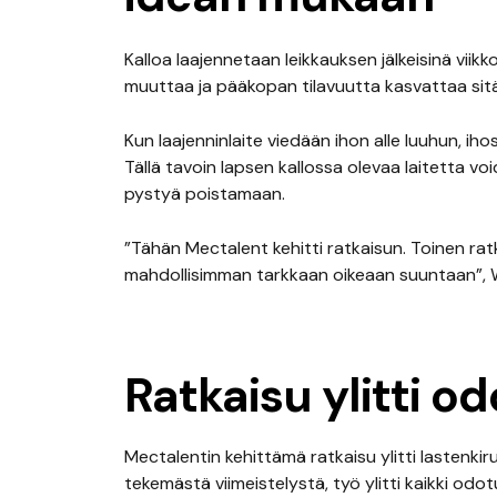
Kalloa laajennetaan leikkauksen jälkeisinä viik
muuttaa ja pääkopan tilavuutta kasvattaa sit
Kun laajenninlaite viedään ihon alle luuhun, iho
Tällä tavoin lapsen kallossa olevaa laitetta v
pystyä poistamaan.
”Tähän Mectalent kehitti ratkaisun. Toinen ratk
mahdollisimman tarkkaan oikeaan suuntaan”, Wi
Ratkaisu ylitti o
Mectalentin kehittämä ratkaisu ylitti lastenki
tekemästä viimeistelystä, työ ylitti kaikki odo