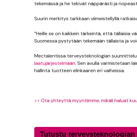
tekemässä ja he tekivät näppärästi ja nopeasti
Suurin merkitys tarkkaan viimeistellyllä ratkaisul
”Heille se on kaikkein tärkeintä, että tällaisia
Suomessa pystytään tekemään tällaista ja void
Mectalentissa terveysteknologian suunnittelu 
laatujärjestelmään
. Sen avulla varmistetaan l
hallinta tuotteen elinkaaren eri vaiheissa.
>> Ota yhteyttä myyntiimme, mikäli haluat kuul
Tutustu terveysteknologian