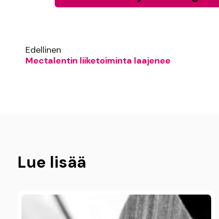
Edellinen
Mectalentin liiketoiminta laajenee
Lue lisää