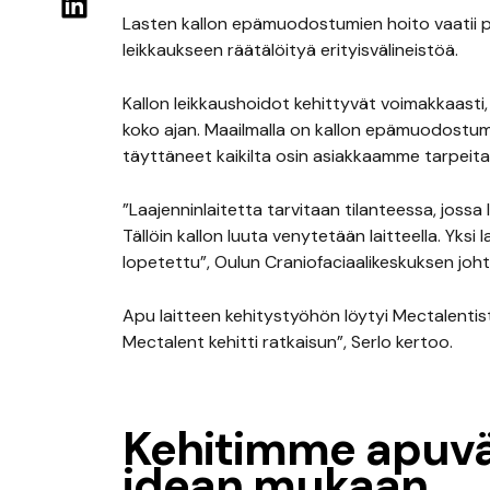
Lasten kallon epämuodostumien hoito vaatii pa
leikkaukseen räätälöityä erityisvälineistöä.
Kallon leikkaushoidot kehittyvät voimakkaasti, j
koko ajan. Maailmalla on kallon epämuodostumi
täyttäneet kaikilta osin asiakkaamme tarpeita
”Laajenninlaitetta tarvitaan tilanteessa, jossa la
Tällöin kallon luuta venytetään laitteella. Yksi l
lopetettu”, Oulun Craniofaciaalikeskuksen johtaja
Apu laitteen kehitystyöhön löytyi Mectalentista.
Mectalent kehitti ratkaisun”, Serlo kertoo.
Kehitimme apuväl
idean mukaan