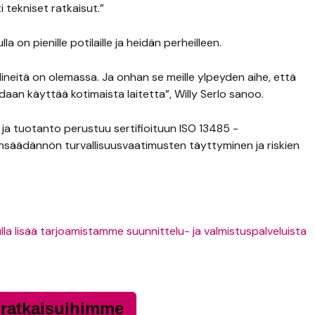
 tekniset ratkaisut.”
la on pienille potilaille ja heidän perheilleen.
 välineitä on olemassa. Ja onhan se meille ylpeyden aihe, että
aan käyttää kotimaista laitetta”, Willy Serlo sanoo.
ja tuotanto perustuu sertifioituun ISO 13485 -
ainsäädännön turvallisuusvaatimusten täyttyminen ja riskien
la lisää tarjoamistamme suunnittelu- ja valmistuspalveluista
 ratkaisuihimme