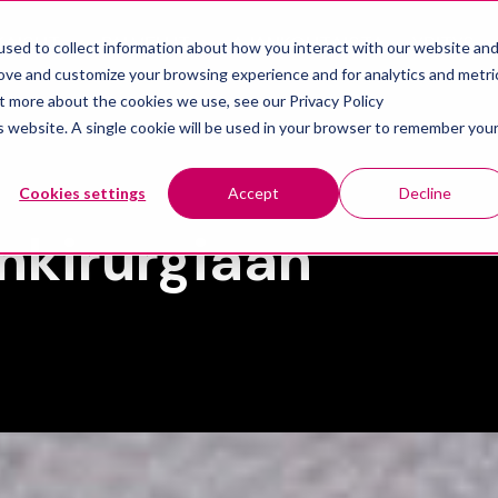
KAISUT
PALVELUT
AJANKOHTAISTA
YRITYS
sed to collect information about how you interact with our website an
Show submenu for Ratkaisut
Show submenu for Palvelut
rove and customize your browsing experience and for analytics and metri
ut more about the cookies we use, see our Privacy Policy
is website. A single cookie will be used in your browser to remember you
Cookies settings
Accept
Decline
nkirurgiaan