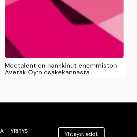
Mectalent on hankkinut enemmistön
Avetak Oy:n osakekannasta
TA
YRITYS
Yhteys­tiedot