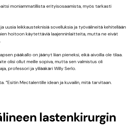
itsi moniammatillista erityisosaamista, myös tarkasti
a uusia leikkausteknisiä sovelluksia ja työvälineitä kehitellään
en hoitoon käytettäviä laajenninlaitteita, mutta ne eivät
.
psen pääkallo on jäänyt liian pieneksi, eikä aivoilla ole tilaa.
aite olisi ollut meille sopiva, mutta sen valmistus oli
, professori ja ylilääkäri Willy Serlo.
 ”Esitin Mectalentille idean ja kuvailin, mitä tarvitaan.
ineen lastenkirurgin