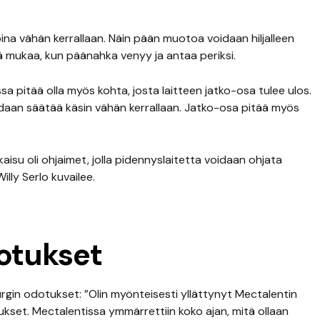
koina vähän kerrallaan. Näin pään muotoa voidaan hiljalleen
ä mukaa, kun päänahka venyy ja antaa periksi.
ssa pitää olla myös kohta, josta laitteen jatko-osa tulee ulos.
oidaan säätää käsin vähän kerrallaan. Jatko-osa pitää myös
aisu oli ohjaimet, jolla pidennyslaitetta voidaan ohjata
lly Serlo kuvailee.
dotukset
rurgin odotukset: ”Olin myönteisesti yllättynyt Mectalentin
tukset. Mectalentissa ymmärrettiin koko ajan, mitä ollaan