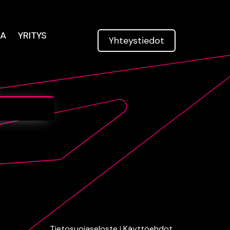
TA
YRITYS
Yhteys­tiedot
Tietosuojaseloste
Käyttöehdot
|