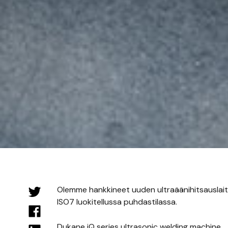
Olemme hankkineet uuden ultraäänihitsauslai
ISO7 luokitellussa puhdastilassa.
Dukane iQ series ultrasonic welding machine