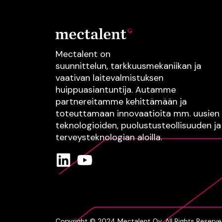
Mectalent on
suunnittelun,
tarkkuusmekaniikan
ja
vaativan
laitevalmistuksen
huippuasiantuntija.
Autamme
partnereitamme kehittämään ja
toteuttamaan innovaatioita mm.
uusien
teknologioiden
, puolustusteollisuuden
ja
terveysteknologian
aloilla.
Copyright © 2024 Mectalent Oy. All Rights Reserve