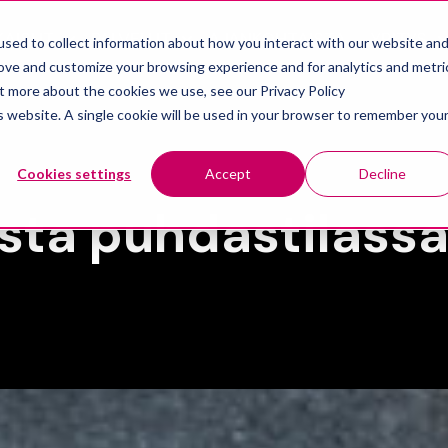
KAISUT
PALVELUT
AJANKOHTAISTA
YRITYS
sed to collect information about how you interact with our website an
Show submenu for Ratkaisut
Show submenu for Palvelut
rove and customize your browsing experience and for analytics and metri
ut more about the cookies we use, see our Privacy Policy
is website. A single cookie will be used in your browser to remember you
Cookies settings
Accept
Decline
usta puhdastilass