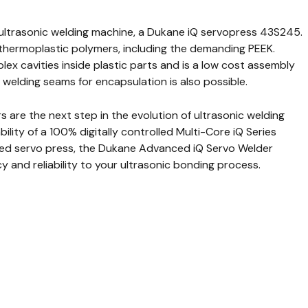
ultrasonic welding machine, a Dukane iQ servopress 43S245.
l thermoplastic polymers, including the demanding PEEK.
lex cavities inside plastic parts and is a low cost assembly
d welding seams for encapsulation is also possible.
are the next step in the evolution of ultrasonic welding
ility of a 100% digitally controlled Multi-Core iQ Series
ced servo press, the Dukane Advanced iQ Servo Welder
 and reliability to your ultrasonic bonding process.