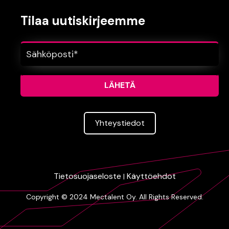
Tilaa uutiskirjeemme
Yhteys­tiedot
Tietosuojaseloste
Käyttöehdot
|
Copyright © 2024 Mectalent Oy. All Rights Reserved.