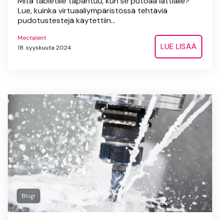
Mitä tabletille tapahtuu, kun se putoaa lattialle?
Lue, kuinka virtuaaliympäristössä tehtäviä
pudotustestejä käytettiin...
Mectalent
LUE LISÄÄ
18. syyskuuta 2024
Blogi