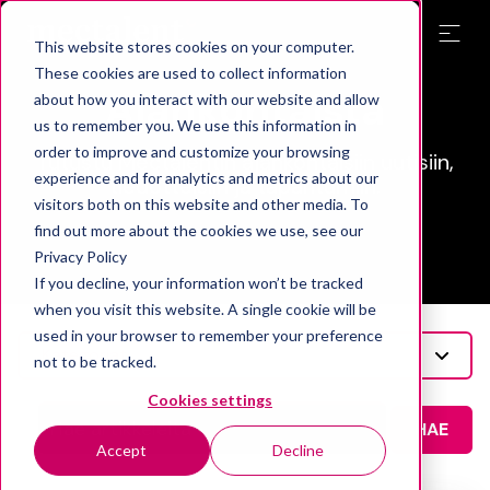
This website stores cookies on your computer.
These cookies are used to collect information
Ajankohtaista
about how you interact with our website and allow
us to remember you. We use this information in
order to improve and customize your browsing
Tutustu Mectalentin ajankohtaisiin uutisiin,
experience and for analytics and metrics about our
tiedotteisiin ja tapahtumiin.
visitors both on this website and other media. To
find out more about the cookies we use, see our
Privacy Policy
If you decline, your information won’t be tracked
when you visit this website. A single cookie will be
used in your browser to remember your preference
Kategoriat
not to be tracked.
Cookies settings
HAE
Accept
Decline