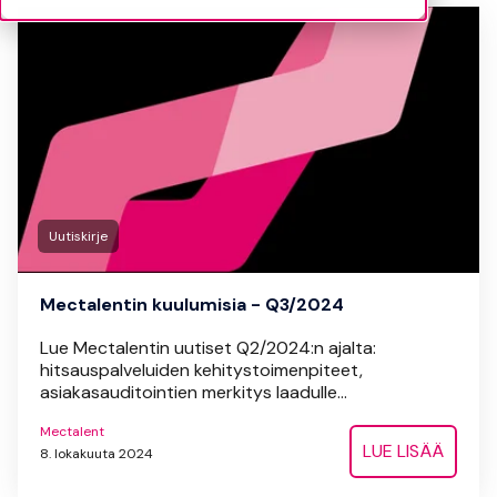
Uutiskirje
Mectalentin kuulumisia - Q3/2024
Lue Mectalentin uutiset Q2/2024:n ajalta:
hitsauspalveluiden kehitystoimenpiteet,
asiakasauditointien merkitys laadulle...
Mectalent
LUE LISÄÄ
8. lokakuuta 2024