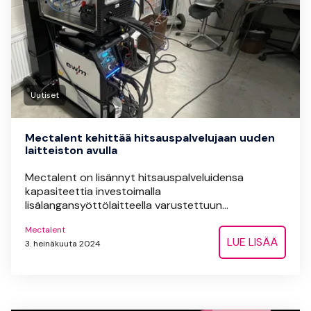
Uutiset
Mectalent kehittää hitsauspalvelujaan uuden
laitteiston avulla
Mectalent on lisännyt hitsauspalveluidensa
kapasiteettia investoimalla
lisälangansyöttölaitteella varustettuun...
Mectalent
LUE LISÄÄ
3. heinäkuuta 2024