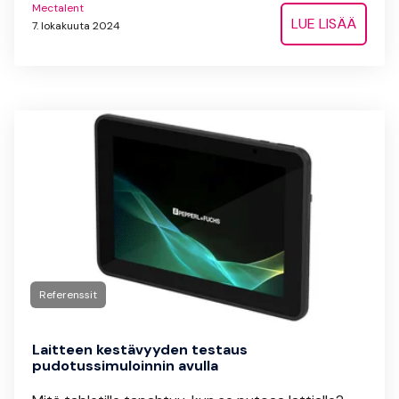
Mectalent
LUE LISÄÄ
7. lokakuuta 2024
Referenssit
Laitteen kestävyyden testaus
pudotussimuloinnin avulla