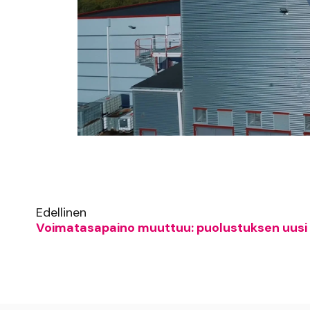
Edellinen
Voimatasapaino muuttuu: puolustuksen uusi