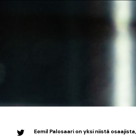
Eemil Palosaari on yksi niistä osaajis