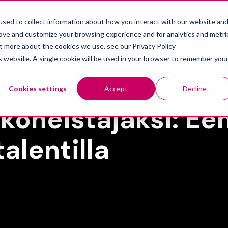
KAISUT
PALVELUT
AJANKOHTAISTA
YRITYS
sed to collect information about how you interact with our website an
Show submenu for Ratkaisut
Show submenu for Palvelut
rove and customize your browsing experience and for analytics and metri
ut more about the cookies we use, see our Privacy Policy
is website. A single cookie will be used in your browser to remember you
Cookies settings
Accept
Decline
 koneistajaksi: Eem
alentilla