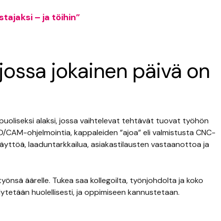
tajaksi – ja töihin”
jossa jokainen päivä on
puoliseksi alaksi, jossa vaihtelevat tehtävät tuovat työhön
D/CAM-ohjelmointia, kappaleiden ”ajoa” eli valmistusta CNC-
äyttöä, laaduntarkkailua, asiakastilausten vastaanottoa ja
 työnsä äärelle. Tukea saa kollegoilta, työnjohdolta ja koko
ytetään huolellisesti, ja oppimiseen kannustetaan.