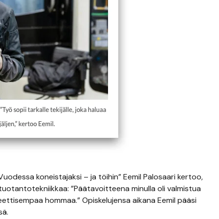
“Vuodessa koneistajaksi – ja töihin”
Eemil Palosaari kertoo,
tuotantotekniikkaa:
”Päätavoitteena minulla oli valmistua
reettisempaa hommaa.
”
Opiskelujensa aikana Eemil pääsi
sä.