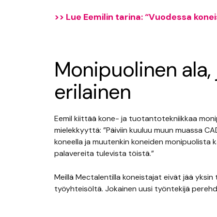
>> Lue Eemilin tarina: “Vuodessa koneis
Monipuolinen ala, 
erilainen
Eemil kiittää kone- ja tuotantotekniikkaa moni
mielekkyyttä: ”Päiviin kuuluu muun muassa CA
koneella ja muutenkin koneiden monipuolista k
palavereita tulevista töistä.”
Meillä Mectalentilla koneistajat eivät jää yksin
työyhteisöltä. Jokainen uusi työntekijä perehd