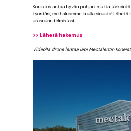
Koulutus antaa hyvän pohjan, mutta tärkeintä
työstäsi, me haluamme kuulla sinusta! Lähetä me
urasuunnitelmistasi.
>> Lähetä hakemus
Videolla drone lentää läpi Mectalentin konei