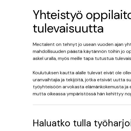
Yhteistyö oppilai
tulevaisuutta
Mectalent on tehnyt jo usean vuoden ajan yht
mahdollisuuden päästä käytännön töihin jo opisk
askel uralla, myös meille tapa tutustua tulevai
Koulutuksen kautta alalle tulevat eivät ole oll
uranvaihtajia ja tekijöitä, jotka etsivät uu
työyhteisöön arvokasta elämänkokemusta ja eri
mutta oikeassa ympäristössä hän kehittyy no
Haluatko tulla työharjo