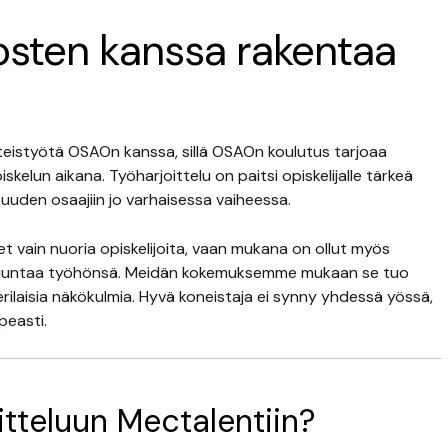
tosten kanssa rakentaa
eistyötä OSAOn kanssa, sillä OSAOn koulutus tarjoaa
elun aikana. Työharjoittelu on paitsi opiskelijalle tärkeä
suuden osaajiin jo varhaisessa vaiheessa.
eet vain nuoria opiskelijoita, vaan mukana on ollut myös
tta suuntaa työhönsä. Meidän kokemuksemme mukaan se tuo
laisia näkökulmia. Hyvä koneistaja ei synny yhdessä yössä,
peasti.
itteluun Mectalentiin?