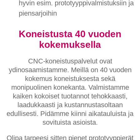
hyvin esim. prototyyppivalmistuksiin ja
piensarjoihin
Koneistusta 40 vuoden
kokemuksella
CNC-koneistuspalvelut ovat
ydinosaamistamme. Meillä on 40 vuoden
kokemus koneistuksesta sekä
monipuolinen konekanta. Valmistamme
kaiken kokoiset tuotannot tehokkaasti,
laadukkaasti ja kustannustasoltaan
edullisesti. Pidämme kiinni aikatauluista ja
sovituista asioista.
Olipa tarpeesi sitten pienet prototyyppierät